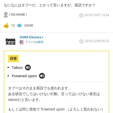
なになにはタブーだ、とかって言いますが、英語ですか？
( NO NAME )
2016/12/07 13:34
12
24246
DMM Eikaiwa I
2016/12/08 05:32
アメリカ合衆国
回答
Taboo
Frowned upon
タブーはそのまま英語でも使われます…
ある状況でしてはいけない行動、言ってはいけない発言は
tabooだと言います。
もしくは同じ意味で frowned upon （よろしく思われない）