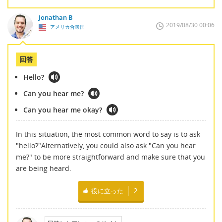
Jonathan B
2019/08/30 00:06
アメリカ合衆国
回答
Hello?
Can you hear me?
Can you hear me okay?
In this situation, the most common word to say is to ask
"hello?"Alternatively, you could also ask "Can you hear
me?" to be more straightforward and make sure that you
are being heard.
役に立った
2