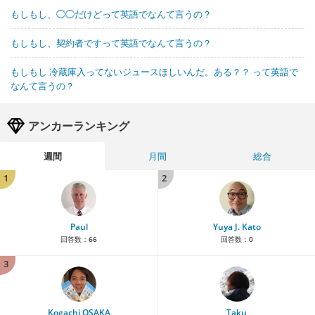
もしもし、◯◯だけどって英語でなんて言うの？
もしもし、契約者ですって英語でなんて言うの？
もしもし 冷蔵庫入ってないジュースほしいんだ。ある？？ って英語で
なんて言うの？
アンカーランキング
週間
月間
総合
1
2
Paul
Yuya J. Kato
回答数：
66
回答数：
0
3
Kogachi OSAKA
Taku