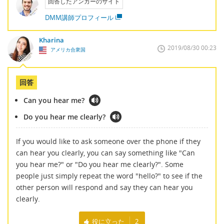
回答したアンカーのサイト
DMM講師プロフィール
Kharina
2019/08/30 00:23
アメリカ合衆国
回答
Can you hear me?
Do you hear me clearly?
If you would like to ask someone over the phone if they
can hear you clearly, you can say something like "Can
you hear me?" or "Do you hear me clearly?". Some
people just simply repeat the word "hello?" to see if the
other person will respond and say they can hear you
clearly.
役に立った
2