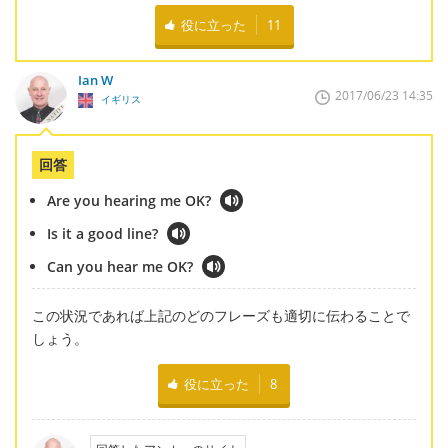
役に立った
11
Ian W
2017/06/23 14:35
イギリス
回答
Are you hearing me OK?
Is it a good line?
Can you hear me OK?
この状況であれば上記のどのフレーズも適切に伝わることで
しょう。
役に立った
8