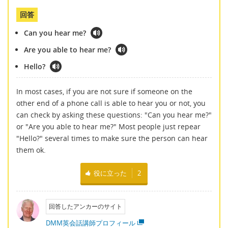
回答
Can you hear me?
Are you able to hear me?
Hello?
In most cases, if you are not sure if someone on the
other end of a phone call is able to hear you or not, you
can check by asking these questions: "Can you hear me?"
or "Are you able to hear me?" Most people just repear
"Hello?" several times to make sure the person can hear
them ok.
役に立った
2
回答したアンカーのサイト
DMM英会話講師プロフィール