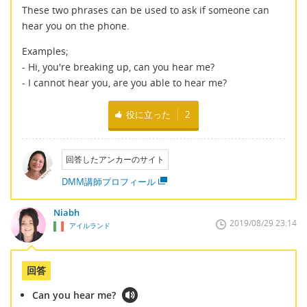
These two phrases can be used to ask if someone can
hear you on the phone.
Examples;
- Hi, you're breaking up, can you hear me?
- I cannot hear you, are you able to hear me?
役に立った
2
回答したアンカーのサイト
DMM講師プロフィール
Niabh
2019/08/29 23:14
アイルランド
回答
Can you hear me?