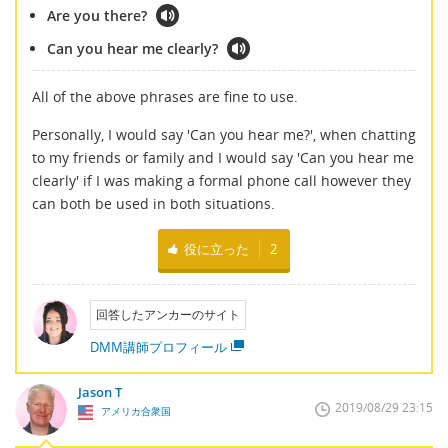
Are you there?
Can you hear me clearly?
All of the above phrases are fine to use.
Personally, I would say 'Can you hear me?', when chatting
to my friends or family and I would say 'Can you hear me
clearly' if I was making a formal phone call however they
can both be used in both situations.
役に立った
2
回答したアンカーのサイト
DMM講師プロフィール
Jason T
2019/08/29 23:15
アメリカ合衆国