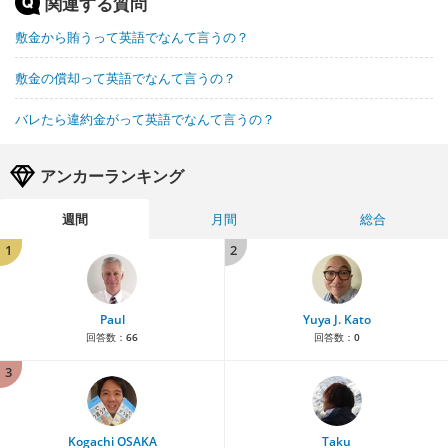
関連する質問
敷金から賄うって英語でなんて言うの？
敷金の償却って英語でなんて言うの？
バレたら違約金がって英語でなんて言うの？
アンカーランキング
週間
月間
総合
1
2
Paul
Yuya J. Kato
回答数：
66
回答数：
0
3
Kogachi OSAKA
Taku