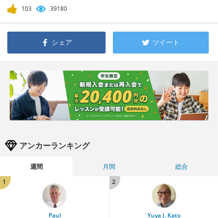
103
39180
シェア
ツイート
アンカーランキング
週間
月間
総合
1
2
Paul
Yuya J. Kato