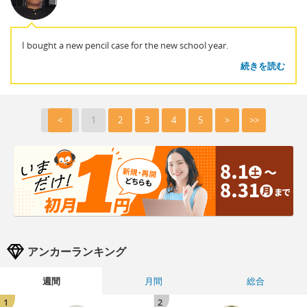
I bought a new pencil case for the new school year.
続きを読む
<
1
2
3
4
5
>
>>
アンカーランキング
週間
月間
総合
1
2