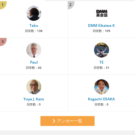
1
2
Taku
DMM Eikaiwa K
回答数：
138
回答数：
109
3
Paul
TE
回答数：
66
回答数：
31
Yuya J. Kato
Kogachi OSAKA
回答数：
0
回答数：
0
アンカー一覧