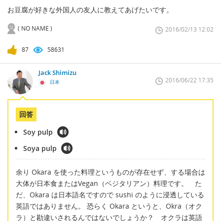
お豆腐が好きな外国人の友人に教えてあげたいです。
( NO NAME )
2016/02/13 12:02
87
58631
Jack Shimizu
2016/06/22 17:35
日本
回答
Soy pulp
Soya pulp
余り Okara を使った料理というものが存在せず、する場合は
大体が日本食またはVegan（ベジタリアン）料理です。 た
だ、Okara は日本語名ですので sushi のように浸透している
英語ではありません。 恐らく Okara というと、Okra（オク
ラ）と勘違いされるんではないでしょうか？ オクラは英語