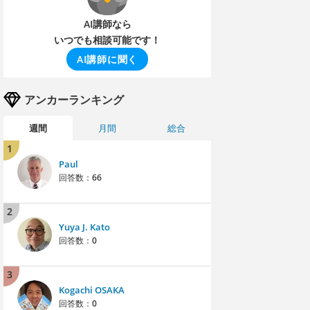
AI講師なら
いつでも相談可能です！
AI講師に聞く
アンカーランキング
週間
月間
総合
1
Paul
回答数：
66
2
Yuya J. Kato
回答数：
0
3
Kogachi OSAKA
回答数：
0