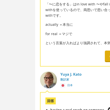
「〜に恋をする」はin love with 〜やfall 
withを使っているので、両思いで思い
withです。
actually ＝本当に
for real ＝マジで
という言葉が入ればより強調されて、本
Yuya J. Kato
翻訳家
日本
回答
having a real crush on someone