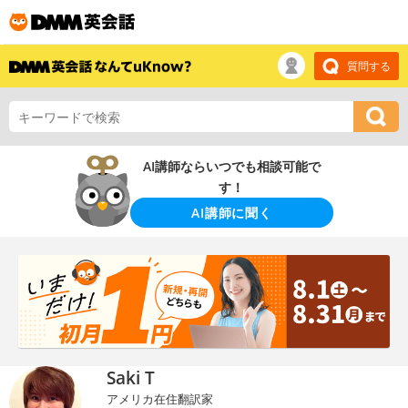
質問する
AI講師ならいつでも相談可能で
す！
AI講師に聞く
Saki T
アメリカ在住翻訳家