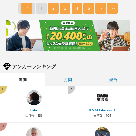
<
1
2
3
4
5
>
>>
アンカーランキング
週間
月間
総合
1
2
Taku
DMM Eikaiwa K
回答数：
138
回答数：
109
3