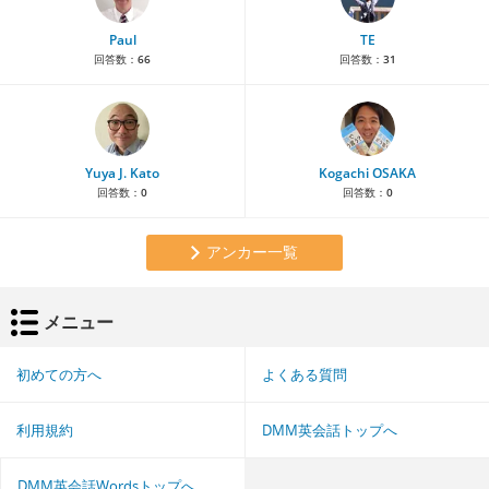
Paul
TE
回答数：
66
回答数：
31
Yuya J. Kato
Kogachi OSAKA
回答数：
0
回答数：
0
アンカー一覧
メニュー
初めての方へ
よくある質問
利用規約
DMM英会話トップへ
DMM英会話Wordsトップへ