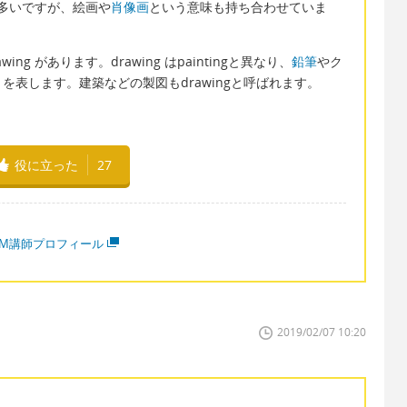
とが多いですが、絵画や
肖像画
という意味も持ち合わせていま
ing があります。drawing はpaintingと異なり、
鉛筆
やク
表します。建築などの製図もdrawingと呼ばれます。
役に立った
27
MM講師プロフィール
2019/02/07 10:20