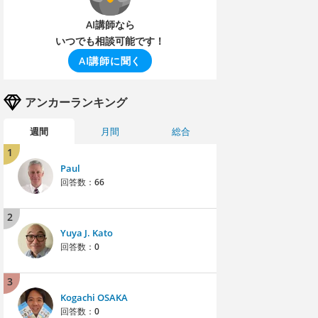
AI講師なら
いつでも相談可能です！
AI講師に聞く
アンカーランキング
週間
月間
総合
1
Paul
回答数：
66
2
Yuya J. Kato
回答数：
0
3
Kogachi OSAKA
回答数：
0