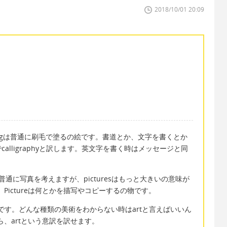
2018/10/01 20:09
tingは普通に刷毛で塗るの絵です。書道とか、文字を書くとか
でcalligraphyと訳します。英文字を書く時はメッセージと同
時は普通に写真を考えますが、picturesはもっと大きいの意味が
えます。Pictureは何とかを描写やコピーするの物です。
方です。どんな種類の美術をわからない時はartと言えばいいん
ら、artという意訳を訳せます。