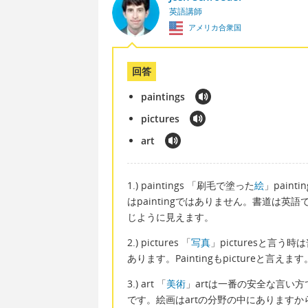
英語講師
アメリカ合衆国
回答
paintings
pictures
art
1.) paintings 「刷毛で塗った
絵
」pain
はpaintingではありません。書道は英語
じように見えます。
2.) pictures 「
写真
」picturesと言う
あります。Paintingもpictureと言
3.) art 「
美術
」artは一番の安全な言い
です。絵画はartの分野の中にありますか