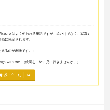
e です。Picture はよく使われる単語ですが、絵だけでなく、写真も
ど、絵画に限定されます。
. （絵画を見るのが趣味です。）
ome paintings with me. （絵画を一緒に見に行きませんか。）
役に立った
14