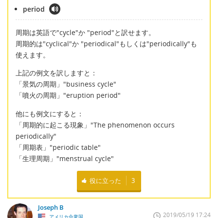
period
周期は英語で"cycle"か "period"と訳せます。
周期的は"cyclical"か "periodical"もしくは"periodically"も
使えます。
上記の例文を訳しますと：
「景気の周期」"business cycle"
「噴火の周期」"eruption period"
他にも例文にすると：
「周期的に起こる現象」"The phenomenon occurs
periodically"
「周期表」"periodic table"
「生理周期」"menstrual cycle"
役に立った
3
Joseph B
2019/05/19 17:24
アメリカ合衆国