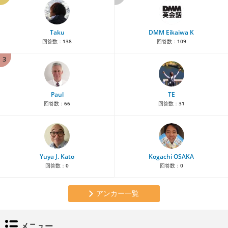
Taku
DMM Eikaiwa K
回答数：
138
回答数：
109
3
Paul
TE
回答数：
66
回答数：
31
Yuya J. Kato
Kogachi OSAKA
回答数：
0
回答数：
0
アンカー一覧
メニュー