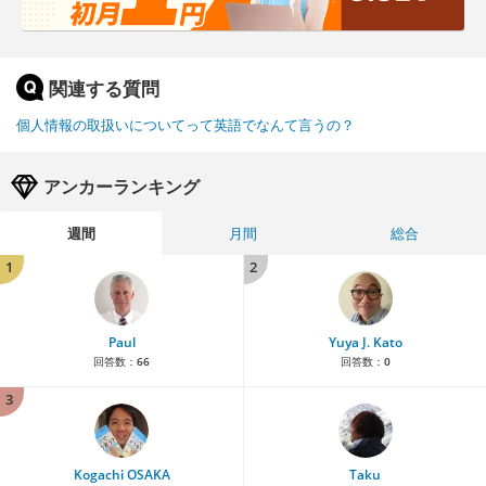
関連する質問
個人情報の取扱いについてって英語でなんて言うの？
アンカーランキング
週間
月間
総合
1
2
Paul
Yuya J. Kato
回答数：
66
回答数：
0
3
Kogachi OSAKA
Taku