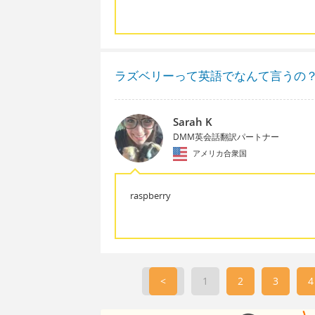
ラズベリーって英語でなんて言うの
Sarah K
DMM英会話翻訳パートナー
アメリカ合衆国
raspberry
<
1
2
3
4