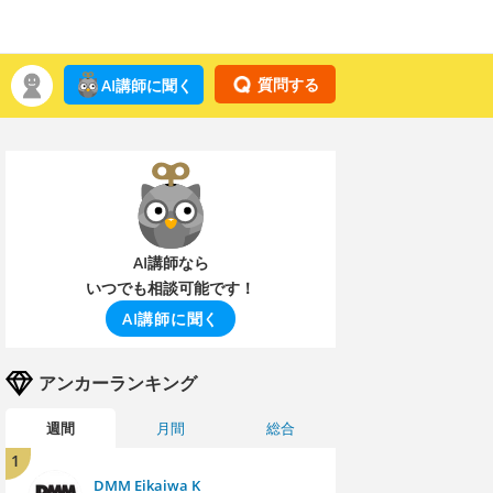
質問する
AI講師に聞く
AI講師なら
いつでも相談可能です！
AI講師に聞く
アンカーランキング
週間
月間
総合
1
DMM Eikaiwa K