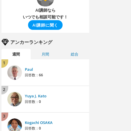
AI講師なら
いつでも相談可能です！
AI講師に聞く
アンカーランキング
週間
月間
総合
1
Paul
回答数：
66
2
Yuya J. Kato
回答数：
0
3
Kogachi OSAKA
回答数：
0