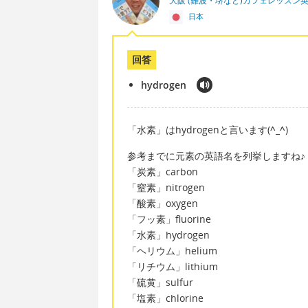
大阪 (難波・堺など)カフェレッスン
日本
回答
hydrogen
「水素」はhydrogenと言います(
^_^
)
参考までに元素の英語名を列挙しますね♪
「炭素」carbon
「窒素」nitrogen
「酸素」oxygen
「フッ素」fluorine
「水素」hydrogen
「ヘリウム」helium
「リチウム」lithium
「硫黄」sulfur
「塩素」chlorine