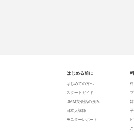
はじめる前に
はじめての方へ
料
スタートガイド
プ
DMM英会話の強み
韓
日本人講師
子
モニターレポート
ビ
こ