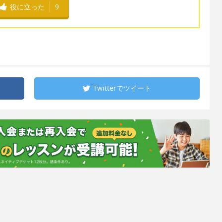
役に立った
9
Twitterで
ツイート