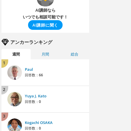
AI講師なら
いつでも相談可能です！
AI講師に聞く
アンカーランキング
週間
月間
総合
1
Paul
回答数：
66
2
Yuya J. Kato
回答数：
0
3
Kogachi OSAKA
回答数：
0