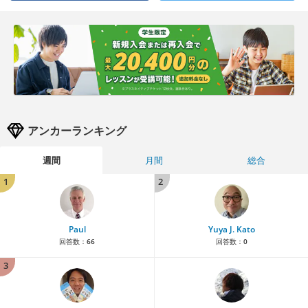
アンカーランキング
週間
月間
総合
1
2
Paul
Yuya J. Kato
回答数：
66
回答数：
0
3