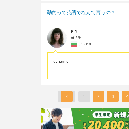
動的って英語でなんて言うの？
K Y
留学生
ブルガリア
dynamic
<
1
2
3
4