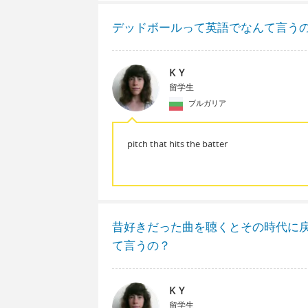
デッドボールって英語でなんて言う
K Y
留学生
ブルガリア
pitch that hits the batter
昔好きだった曲を聴くとその時代に
て言うの？
K Y
留学生