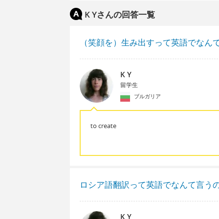
K Yさんの回答一覧
（笑顔を）生み出すって英語でなん
K Y
留学生
ブルガリア
to create
ロシア語翻訳って英語でなんて言う
K Y