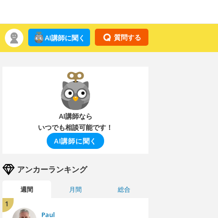
質問する
AI講師に聞く
AI講師なら
いつでも相談可能です！
AI講師に聞く
アンカーランキング
週間
月間
総合
1
Paul