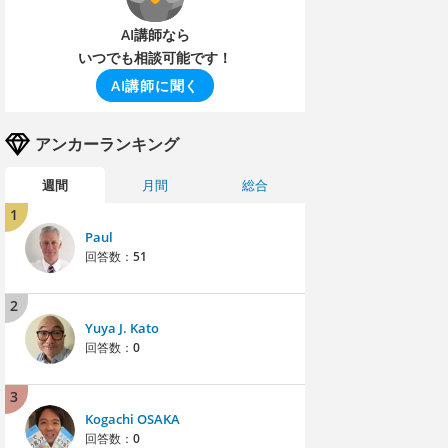
AI講師なら
いつでも相談可能です！
AI講師に聞く
アンカーランキング
週間
月間
総合
1
Paul
回答数：
51
2
Yuya J. Kato
回答数：
0
3
Kogachi OSAKA
回答数：
0