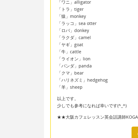
「ワニ」alligator
「トラ」tiger
「猿」monkey
「ラッコ」sea otter
「ロバ」donkey
「ラクダ」camel
「ヤギ」goat
「牛」cattle
「ライオン」lion
「パンダ」panda
「クマ」bear
「ハリネズミ」hedgehog
「羊」sheep
以上です。
少しでも参考になれば幸いです(
^_^
)
★★大阪カフェレッスン英会話講師KOGAC