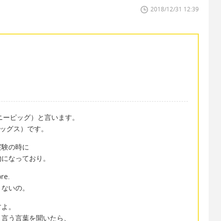
2018/12/31 12:39
（ギニーピッグ）と言います。
ーピッグス）です。
実験の時に
物になっており。
re.
くないの。
すよ。
と言う言葉を聞いたら、