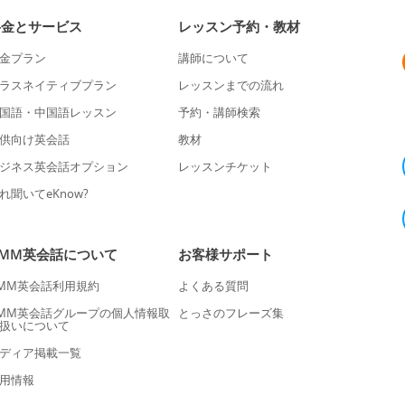
料金とサービス
レッスン予約・教材
金プラン
講師について
ラスネイティブプラン
レッスンまでの流れ
国語・中国語レッスン
予約・講師検索
供向け英会話
教材
ジネス英会話オプション
レッスンチケット
れ聞いてeKnow?
DMM英会話について
お客様サポート
MM英会話利用規約
よくある質問
MM英会話グループの個人情報取
とっさのフレーズ集
扱いについて
ディア掲載一覧
用情報