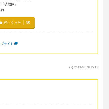
や『被検体』
いね。
役に立った
35
ェブサイト
2019/05/28 15:15