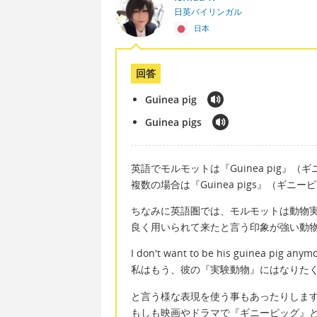
日英バイリンガル
日本
回答
Guinea pig
Guinea pigs
英語でモルモットは『Guinea pig』
複数の場合は『Guinea pigs』（ギニ
ちなみに英語圏では、モルモットは動物
良く用いられて来たと言う印象が強い動
I don't want to be his guinea pig anymo
私はもう、彼の『実験動物』にはなりた
と言う様な表現を使う事もあったりしま
もしも映画やドラマで『ギニーピッグ』