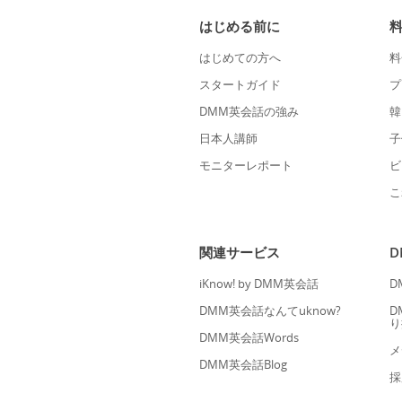
はじめる前に
はじめての方へ
料
スタートガイド
プ
DMM英会話の強み
韓
日本人講師
子
モニターレポート
ビ
こ
関連サービス
iKnow! by DMM英会話
D
DMM英会話なんてuknow?
D
り
DMM英会話Words
メ
DMM英会話Blog
採