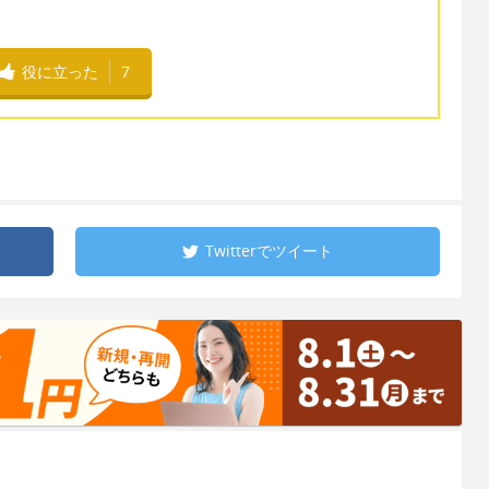
役に立った
7
Twitterで
ツイート