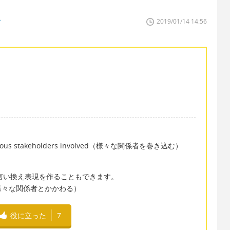
ー
2019/01/14 14:56
t various stakeholders involved（様々な関係者を巻き込む）
って言い換え表現を作ることもできます。
lders（様々な関係者とかかわる）
役に立った
7