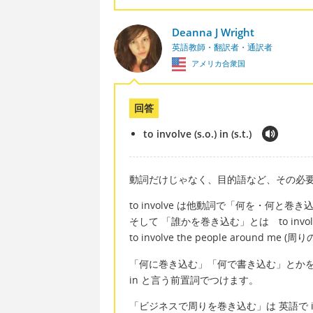
Deanna J Wright
英語教師・翻訳者・通訳者
アメリカ合衆国
回答
to involve (s.o.) in (s.t.)
動詞だけじゃなく、目的語など、その必
to involve は他動詞で「何を・何と
そして 「誰かを巻き込む」とは to involv
to involve the people around m
「何に巻き込む」「何で書き込む」とかを答えるなら 
in と言う前置詞でつけます。
「ビジネスで周りを巻き込む」は 英語で involve t