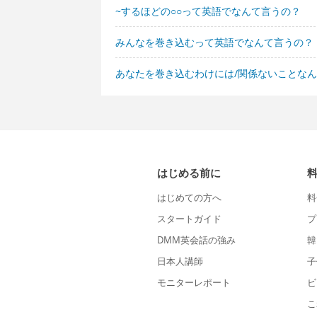
~するほどの○○って英語でなんて言うの？
みんなを巻き込むって英語でなんて言うの？
あなたを巻き込むわけには/関係ないことな
はじめる前に
はじめての方へ
料
スタートガイド
プ
DMM英会話の強み
韓
日本人講師
子
モニターレポート
ビ
こ