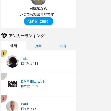
AI講師なら
いつでも相談可能です！
AI講師に聞く
アンカーランキング
週間
月間
総合
1
Taku
回答数：
138
2
DMM Eikaiwa K
回答数：
109
3
Paul
回答数：
66