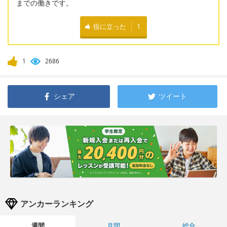
までの働きです。
役に立った
1
1
2686
シェア
ツイート
アンカーランキング
週間
月間
総合