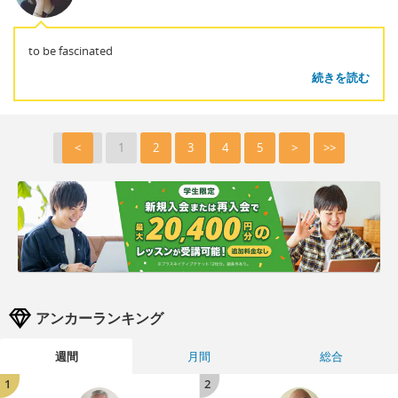
to be fascinated
続きを読む
<
1
2
3
4
5
>
>>
アンカーランキング
週間
月間
総合
1
2