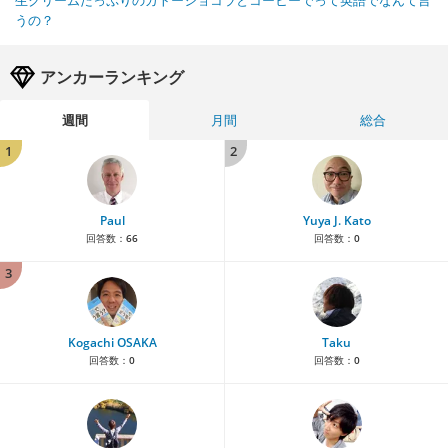
うの？
アンカーランキング
週間
月間
総合
1
2
Paul
Yuya J. Kato
回答数：
66
回答数：
0
3
Kogachi OSAKA
Taku
回答数：
0
回答数：
0