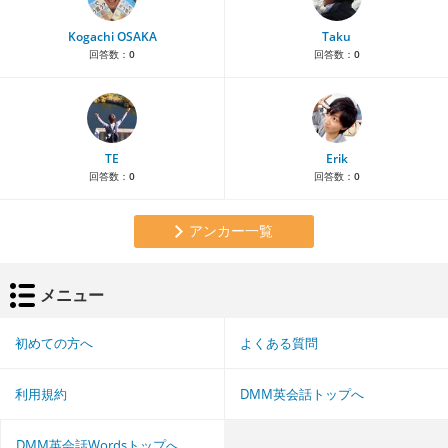
Kogachi OSAKA
Taku
回答数：
0
回答数：
0
TE
Erik
回答数：
0
回答数：
0
アンカー一覧
メニュー
初めての方へ
よくある質問
利用規約
DMM英会話トップへ
DMM英会話Wordsトップへ