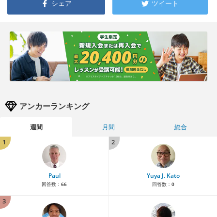
シェア
ツイート
アンカーランキング
週間
月間
総合
1
2
Paul
Yuya J. Kato
回答数：
66
回答数：
0
3