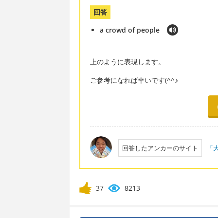
回答
a crowd of people
上のように表現します。
ご参考になれば幸いです(^^♪
回答したアンカーのサイト
「大
37
8213