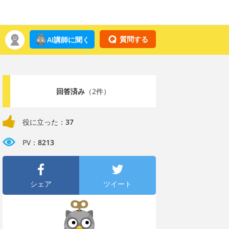
質問する
AI講師に聞く
回答済み
（2件）
役に立った：
37
PV：
8213
シェア
ツイート