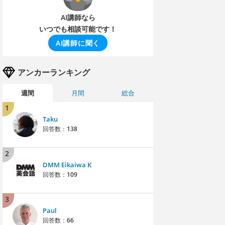
AI講師なら
いつでも相談可能です！
AI講師に聞く
アンカーランキング
週間
月間
総合
1
Taku
回答数：
138
2
DMM Eikaiwa K
回答数：
109
3
Paul
回答数：
66