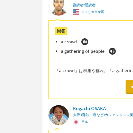
翻訳者/通訳者
アメリカ合衆国
回答
a crowd
a gathering of people
「a crowd」は群集や群れ。「a gather
Kogachi OSAKA
大阪 (難波・堺など)カフェレッスン
日本