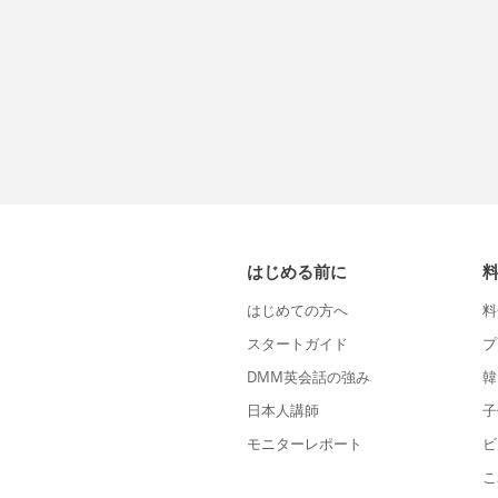
はじめる前に
はじめての方へ
料
スタートガイド
プ
DMM英会話の強み
韓
日本人講師
子
モニターレポート
ビ
こ