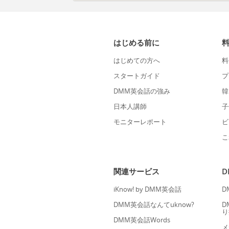
はじめる前に
はじめての方へ
料
スタートガイド
プ
DMM英会話の強み
韓
日本人講師
子
モニターレポート
ビ
こ
関連サービス
iKnow! by DMM英会話
D
DMM英会話なんてuknow?
D
り
DMM英会話Words
メ