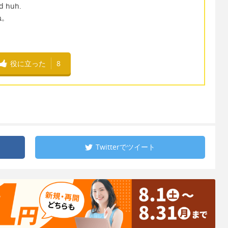
ed huh.
ね。
役に立った
8
Twitterで
ツイート