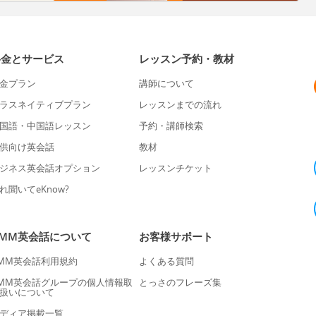
料金とサービス
レッスン予約・教材
金プラン
講師について
ラスネイティブプラン
レッスンまでの流れ
国語・中国語レッスン
予約・講師検索
供向け英会話
教材
ジネス英会話オプション
レッスンチケット
れ聞いてeKnow?
DMM英会話について
お客様サポート
MM英会話利用規約
よくある質問
MM英会話グループの個人情報取
とっさのフレーズ集
扱いについて
ディア掲載一覧