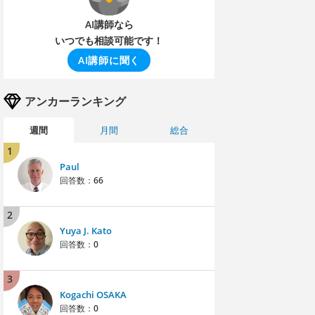
AI講師なら
いつでも相談可能です！
AI講師に聞く
アンカーランキング
週間
月間
総合
1
Paul
回答数：
66
2
Yuya J. Kato
回答数：
0
3
Kogachi OSAKA
回答数：
0