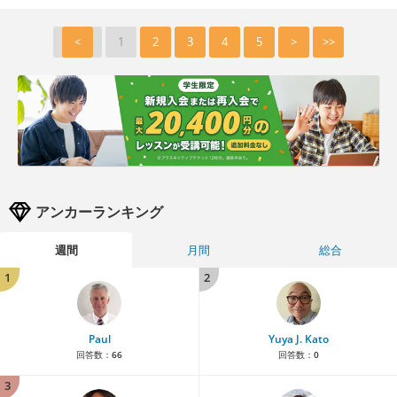
<
1
2
3
4
5
>
>>
アンカーランキング
週間
月間
総合
1
2
Paul
Yuya J. Kato
回答数：
66
回答数：
0
3