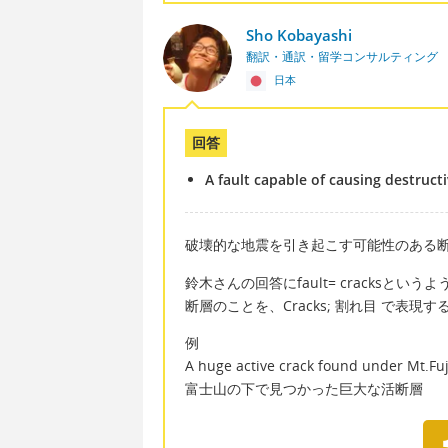
Sho Kobayashi
翻訳・通訳・留学コンサルティング
日本
回答
A fault capable of causing destruc
破壊的な地震を引き起こす可能性のある
鈴木さんの回答にfault= cracksという
断層のことを、Cracks; 割れ目 で表現
例
A huge active crack found under Mt.Fuj
富士山の下で見つかった巨大な活断層