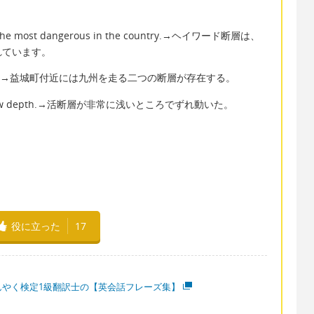
 of the most dangerous in the country.→ヘイワード断層は、
れています。
s on Kyushu.→益城町付近には九州を走る二つの断層が存在する。
e a shallow depth.→活断層が非常に浅いところでずれ動いた。
役に立った
17
んやく検定1級翻訳士の【英会話フレーズ集】