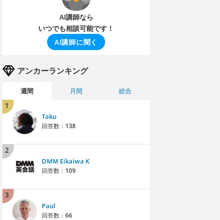
AI講師なら
いつでも相談可能です！
AI講師に聞く
アンカーランキング
週間
月間
総合
1
Taku
回答数：
138
2
DMM Eikaiwa K
回答数：
109
3
Paul
回答数：
66