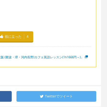
役に立った
4
阪 (難波・堺・河内長野)カフェ英語レッスン(1h1666円～)」
Twitterで
ツイート