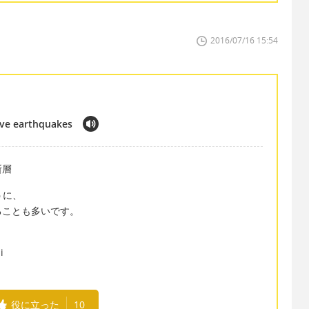
2016/07/16 15:54
tive earthquakes
断層
ように、
することも多いです。
i
役に立った
10