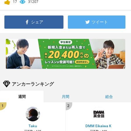
17
31207
シェア
ツイート
アンカーランキング
週間
月間
総合
1
2
Taku
DMM Eikaiwa K