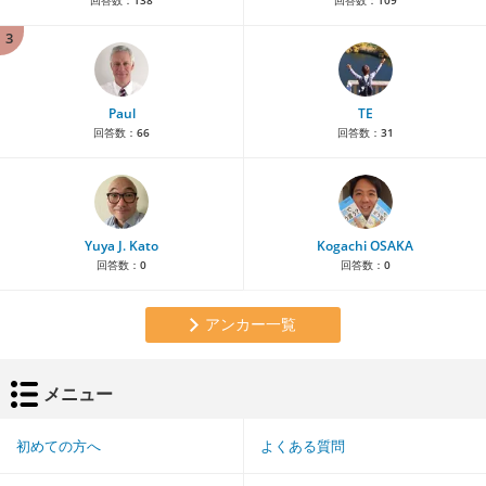
回答数：
138
回答数：
109
3
Paul
TE
回答数：
66
回答数：
31
Yuya J. Kato
Kogachi OSAKA
回答数：
0
回答数：
0
アンカー一覧
メニュー
初めての方へ
よくある質問