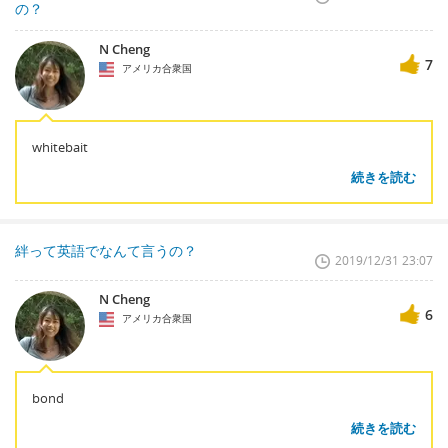
の？
N Cheng
7
アメリカ合衆国
whitebait
続きを読む
絆って英語でなんて言うの？
2019/12/31 23:07
N Cheng
6
アメリカ合衆国
bond
続きを読む