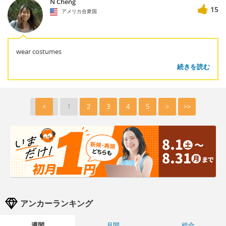
N Cheng
15
アメリカ合衆国
wear costumes
続きを読む
<
1
2
3
4
5
>
>>
アンカーランキング
週間
月間
総合