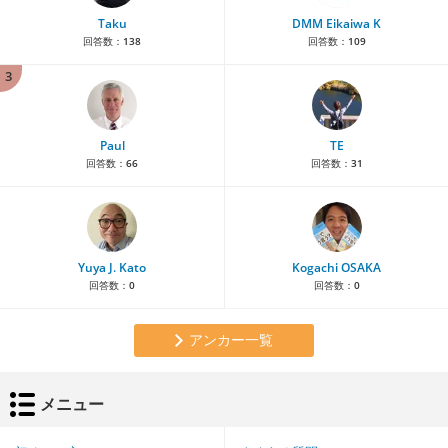
Taku
DMM Eikaiwa K
回答数：
138
回答数：
109
3
Paul
TE
回答数：
66
回答数：
31
Yuya J. Kato
Kogachi OSAKA
回答数：
0
回答数：
0
アンカー一覧
メニュー