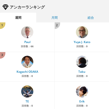
アンカーランキング
週間
月間
総合
1
2
Paul
Yuya J. Kato
回答数：
66
回答数：
0
3
Kogachi OSAKA
Taku
回答数：
0
回答数：
0
TE
Erik
回答数：
0
回答数：
0