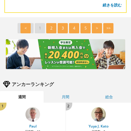
続きを読む
<
1
2
3
4
5
>
>>
アンカーランキング
週間
月間
総合
1
2
Paul
Yuya J. Kato