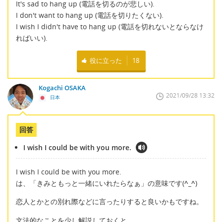
It's sad to hang up (電話を切るのが悲しい).
I don't want to hang up (電話を切りたくない).
I wish I didn't have to hang up (電話を切れないとならなけ
ればいい).
役に立った
18
Kogachi OSAKA
2021/09/28 13:32
日本
回答
I wish I could be with you more.
I wish I could be with you more.
は、「きみともっと一緒にいれたらなぁ」の意味です(
^_^
)
恋人とかとの別れ際などに言ったりすると良いかもですね。
文法的なことを少し解説しておくと、