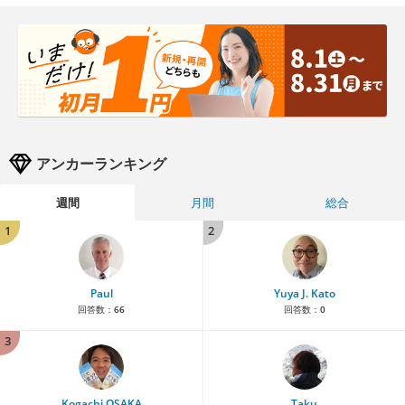
アンカーランキング
週間
月間
総合
1
2
Paul
Yuya J. Kato
回答数：
66
回答数：
0
3
Kogachi OSAKA
Taku