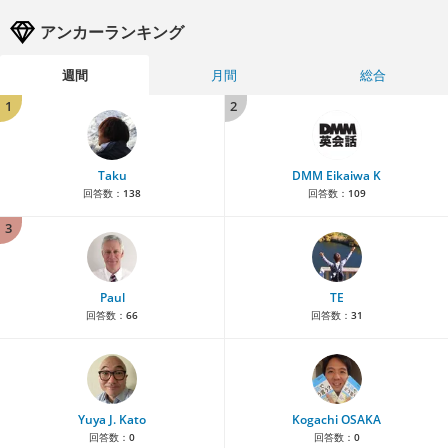
アンカーランキング
週間
月間
総合
1
2
Taku
DMM Eikaiwa K
回答数：
138
回答数：
109
3
Paul
TE
回答数：
66
回答数：
31
Yuya J. Kato
Kogachi OSAKA
回答数：
0
回答数：
0