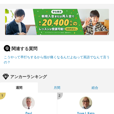
関連する質問
こうやって早打ちするから指が痛くなるんだよねって英語でなんて言う
の？
アンカーランキング
週間
月間
総合
1
2
Paul
Yuya J. Kato