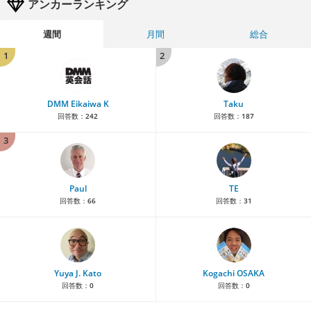
アンカーランキング
週間
月間
総合
1
2
DMM Eikaiwa K
Taku
回答数：
242
回答数：
187
3
Paul
TE
回答数：
66
回答数：
31
Yuya J. Kato
Kogachi OSAKA
回答数：
0
回答数：
0