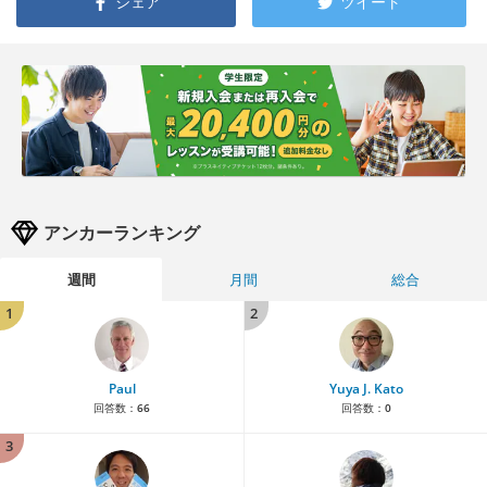
シェア
ツイート
アンカーランキング
週間
月間
総合
1
2
Paul
Yuya J. Kato
回答数：
66
回答数：
0
3