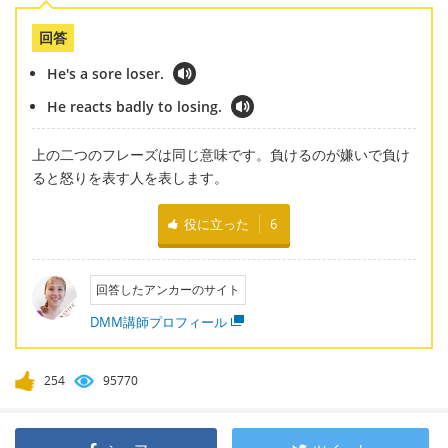
回答
He's a sore loser.
He reacts badly to losing.
上の二つのフレーズは同じ意味です。負けるのが嫌いで負け
ると怒りを表す人を表します。
役に立った
6
回答したアンカーのサイト
DMM講師プロフィール
254
95770