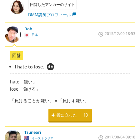
回答したアンカーのサイト
DMM講師プロフィール
Bob
2015/12/09 18:53
日本
回答
I hate to lose.
hate「嫌い」
lose「負ける」
「負けることが嫌い」＝「負けず嫌い」
役に立った
13
Tsuneari
2017/08/04 09:18
オーストラリア