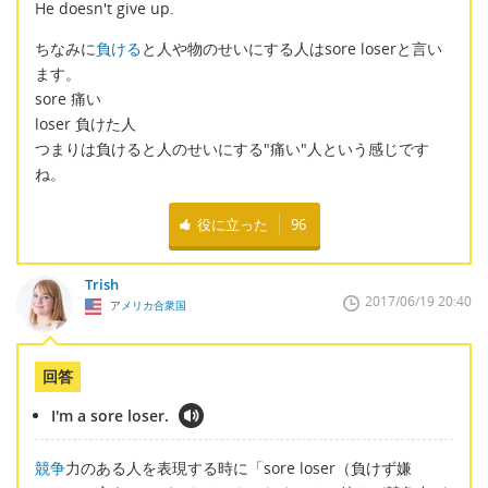
He doesn't give up.
ちなみに
負ける
と人や物のせいにする人はsore loserと言い
ます。
sore 痛い
loser 負けた人
つまりは負けると人のせいにする"痛い"人という感じです
ね。
役に立った
96
Trish
2017/06/19 20:40
アメリカ合衆国
回答
I'm a sore loser.
競争
力のある人を表現する時に「sore loser（負けず嫌