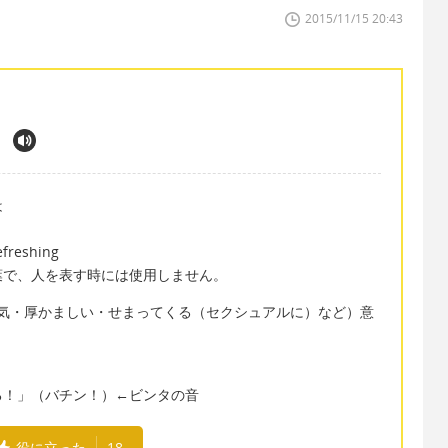
2015/11/15 20:43
は
eshing
葉で、人を表す時には使用しません。
生意気・厚かましい・せまってくる（セクシュアルに）など）意
る！」（バチン！）←ビンタの音
役に立った
18