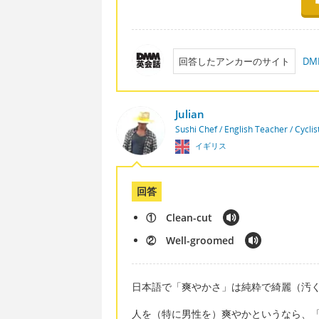
回答したアンカーのサイト
D
Julian
Sushi Chef / English Teacher / Cycli
イギリス
回答
① Clean-cut
② Well-groomed
日本語で「爽やかさ」は純粋で綺麗（汚
人を（特に男性を）爽やかというなら、「① 