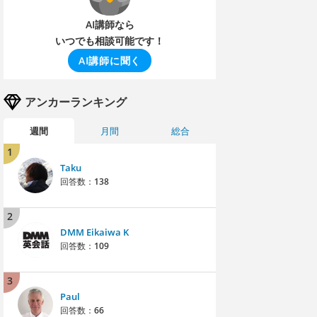
AI講師なら
いつでも相談可能です！
AI講師に聞く
アンカーランキング
週間
月間
総合
1
Taku
回答数：
138
2
DMM Eikaiwa K
回答数：
109
3
Paul
回答数：
66