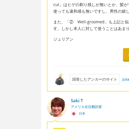
cut」はヒゲの剃り残しが無いとか、髪
使っても違和感も無いですし、男性の嬉
また、「② Well-groomed」も上
す。しかし本人に対して使うことはあま
ジュリアン
回答したアンカーのサイト
Jul
Saki T
アメリカ在住翻訳家
日本