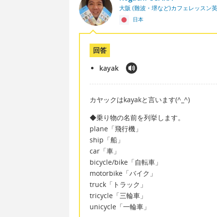
大阪 (難波・堺など)カフェレッスン
日本
回答
kayak
カヤックはkayakと言います(^_^)
◆乗り物の名前を列挙します。
plane「飛行機」
ship「船」
car「車」
bicycle/bike「自転車」
motorbike「バイク」
truck「トラック」
tricycle「三輪車」
unicycle「一輪車」