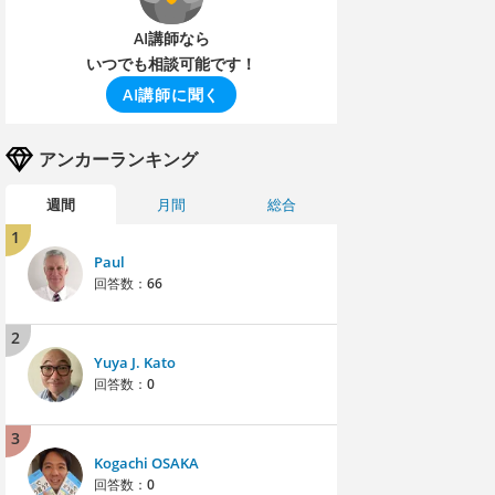
AI講師なら
いつでも相談可能です！
AI講師に聞く
アンカーランキング
週間
月間
総合
1
Paul
回答数：
66
2
Yuya J. Kato
回答数：
0
3
Kogachi OSAKA
回答数：
0