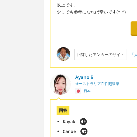
以上です。
少しでも参考になれば幸いです(^_^)
回答したアンカーのサイト
「大
Ayano B
オーストラリア在住翻訳家
日本
回答
Kayak
Canoe