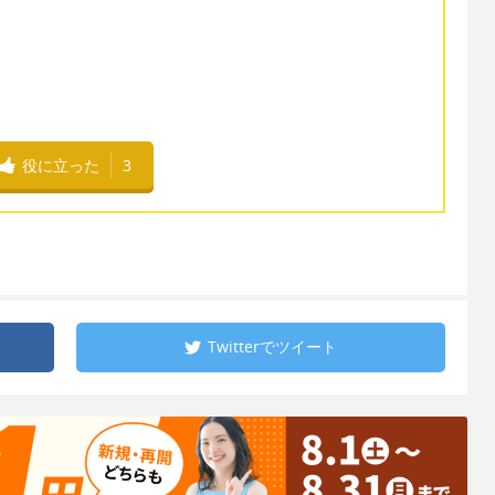
役に立った
3
Twitterで
ツイート