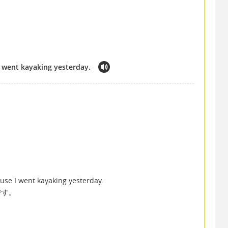
 went kayaking yesterday.
e I went kayaking yesterday.
です。