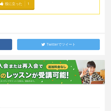
役に立った
1
Twitterで
ツイート