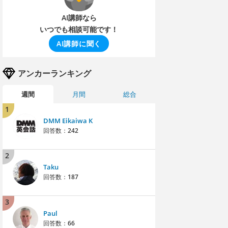
AI講師なら
いつでも相談可能です！
AI講師に聞く
アンカーランキング
週間
月間
総合
1
DMM Eikaiwa K
回答数：
242
2
Taku
回答数：
187
3
Paul
回答数：
66