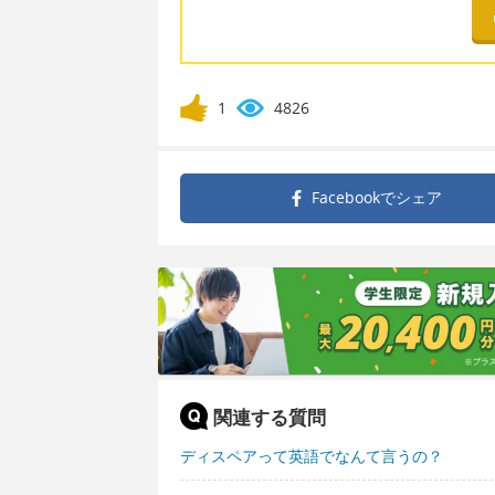
1
4826
Facebookで
シェア
関連する質問
ディスペアって英語でなんて言うの？