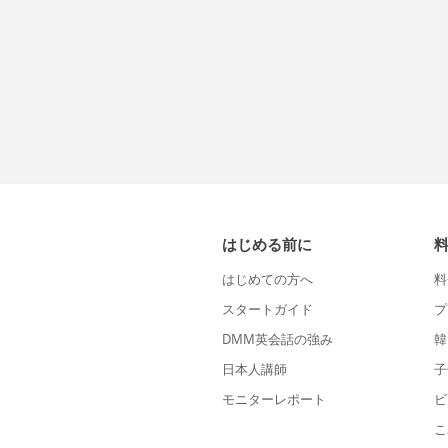
はじめる前に
はじめての方へ
料
スタートガイド
プ
DMM英会話の強み
韓
日本人講師
子
モニターレポート
ビ
こ