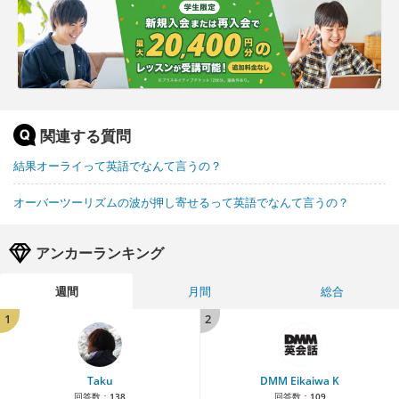
関連する質問
結果オーライって英語でなんて言うの？
オーバーツーリズムの波が押し寄せるって英語でなんて言うの？
アンカーランキング
週間
月間
総合
1
2
Taku
DMM Eikaiwa K
回答数：
138
回答数：
109