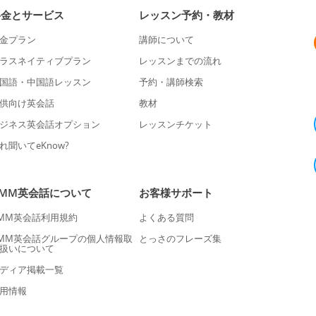
料金とサービス
レッスン予約・教材
金プラン
講師について
ラスネイティブプラン
レッスンまでの流れ
国語・中国語レッスン
予約・講師検索
供向け英会話
教材
ジネス英会話オプション
レッスンチケット
れ聞いてeKnow?
DMM英会話について
お客様サポート
MM英会話利用規約
よくある質問
MM英会話グループの個人情報取
とっさのフレーズ集
扱いについて
ディア掲載一覧
用情報