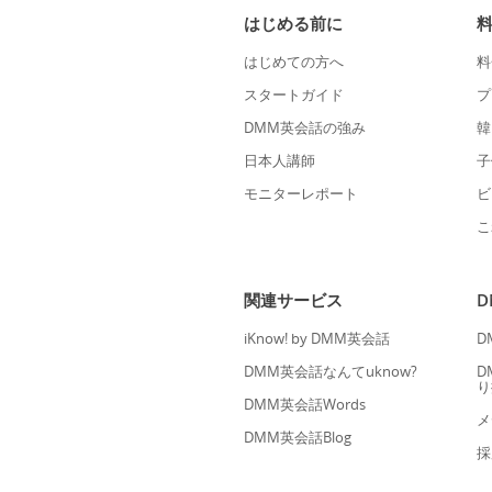
はじめる前に
はじめての方へ
料
スタートガイド
プ
DMM英会話の強み
韓
日本人講師
子
モニターレポート
ビ
こ
関連サービス
iKnow! by DMM英会話
D
DMM英会話なんてuknow?
D
り
DMM英会話Words
メ
DMM英会話Blog
採