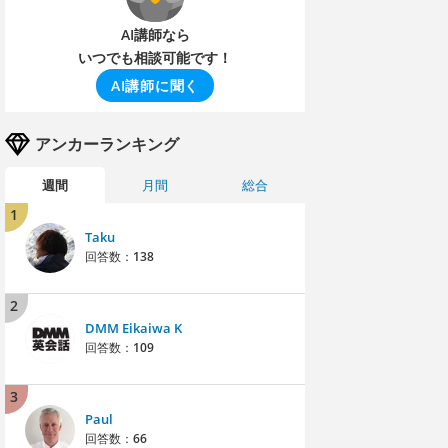
AI講師なら
いつでも相談可能です！
AI講師に聞く
アンカーランキング
週間
月間
総合
1
Taku
回答数：
138
2
DMM Eikaiwa K
回答数：
109
3
Paul
回答数：
66