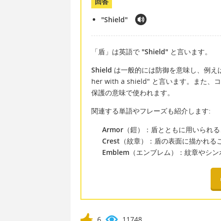
回答
"Shield"
「盾」は英語で
"Shield"
と言います。
Shield
は一般的には防御を意味し、例えば「彼
her with a shield" と言いま
保護の意味で使われます。
関連する単語やフレーズも紹介します:
Armor
（鎧）：盾とともに用いられる
Crest
（紋章）：盾の表面に描かれる
Emblem
（エンブレム）：紋章やシン
6
11748