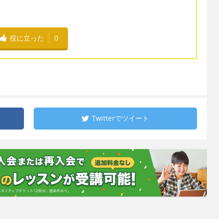
役に立った
0
Twitterで
ツイート