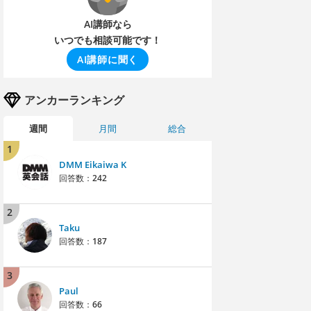
AI講師なら
いつでも相談可能です！
AI講師に聞く
アンカーランキング
週間
月間
総合
1
DMM Eikaiwa K
回答数：
242
2
Taku
回答数：
187
3
Paul
回答数：
66