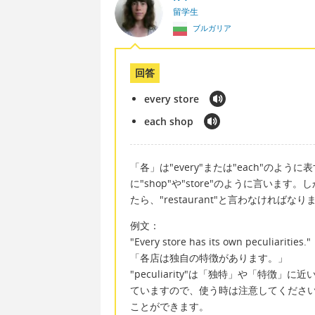
留学生
ブルガリア
回答
every store
each shop
「各」は"every"または"each"の
に"shop"や"store"のように言い
たら、"restaurant"と言わなければな
例文：
"Every store has its own peculiarities."
「各店は独自の特徴があります。」
"peculiarity"は「独特」や「特
ていますので、使う時は注意してください。代わりに
ことができます。