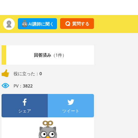
質問する
AI講師に聞く
回答済み
（1件）
役に立った：
0
PV：
3822
シェア
ツイート