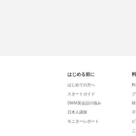
はじめる前に
はじめての方へ
料
スタートガイド
プ
DMM英会話の強み
韓
日本人講師
子
モニターレポート
ビ
こ