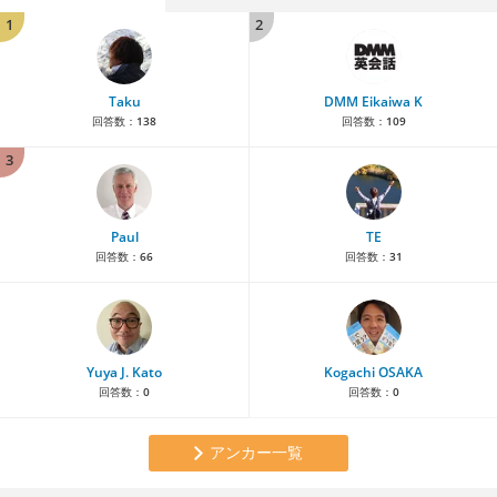
1
2
Taku
DMM Eikaiwa K
回答数：
138
回答数：
109
3
Paul
TE
回答数：
66
回答数：
31
Yuya J. Kato
Kogachi OSAKA
回答数：
0
回答数：
0
アンカー一覧