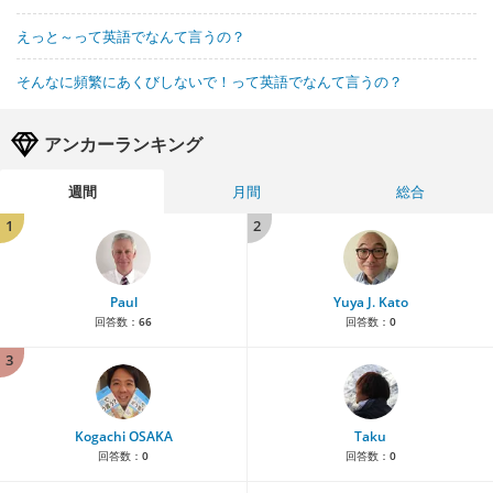
えっと～って英語でなんて言うの？
そんなに頻繁にあくびしないで！って英語でなんて言うの？
アンカーランキング
週間
月間
総合
1
2
Paul
Yuya J. Kato
回答数：
66
回答数：
0
3
Kogachi OSAKA
Taku
回答数：
0
回答数：
0