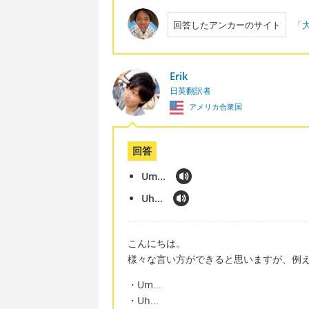
回答したアンカーのサイト
「大
Erik
日英翻訳者
アメリカ合衆国
回答
Um...
Uh...
こんにちは。
様々な言い方ができると思いますが、例
・Um...
・Uh...