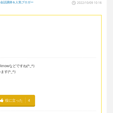
英会話講師＆人気ブロガー
2022/10/09 10:16
u knowなどですね(
^_^
)
ます(
^_^
)
役に立った
4