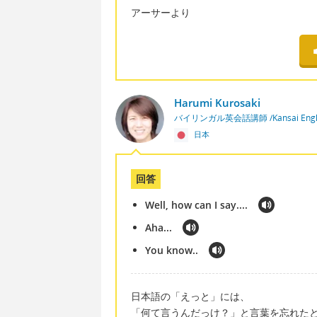
アーサーより
Harumi Kurosaki
バイリンガル英会話講師 /Kansai Engli
日本
回答
Well, how can I say....
Aha...
You know..
日本語の「えっと」には、
「何て言うんだっけ？」と言葉を忘れた