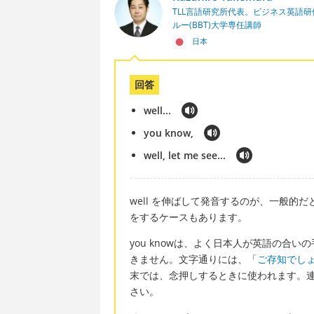
TLL言語研究所代表。ビジネス英語
ルー(BBT)大学専任講師
日本
回答
well...
you know,
well, let me see...
well を伸ばして発音するのが、一般的だと
をするケースもあります。
you knowは、よく日本人が英語の合
きません。文字通りには、「
ご存知でし
末では、念押しするときに使われます。
さい。