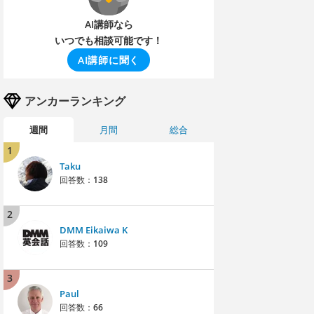
AI講師なら
いつでも相談可能です！
AI講師に聞く
アンカーランキング
週間
月間
総合
1
Taku
回答数：
138
2
DMM Eikaiwa K
回答数：
109
3
Paul
回答数：
66