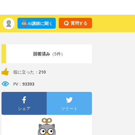
質問する
AI講師に聞く
回答済み
（5件）
役に立った：
210
PV：
93393
シェア
ツイート