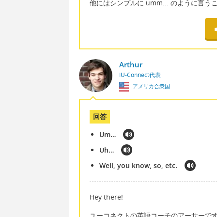
他にはシンプルに umm... のように言
Arthur
IU-Connect代表
アメリカ合衆国
回答
Um…
Uh…
Well, you know, so, etc.
Hey there!
ユーコネクトの英語コーチのアーサーで