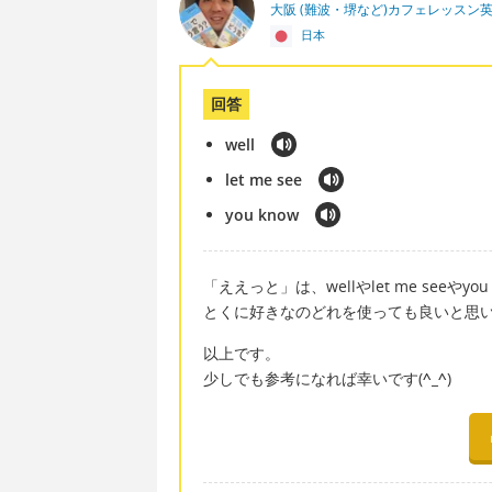
大阪 (難波・堺など)カフェレッスン
日本
回答
well
let me see
you know
「ええっと」は、wellやlet me seeやyo
とくに好きなのどれを使っても良いと思い
以上です。
少しでも参考になれば幸いです(
^_^
)