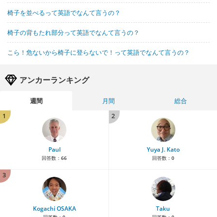
椅子を並べるって英語でなんて言うの？
椅子の背もたれ部分って英語でなんて言うの？
こら！危ないから椅子に登らないで！って英語でなんて言うの？
アンカーランキング
週間
月間
総合
1
2
Paul
Yuya J. Kato
回答数：
66
回答数：
0
3
Kogachi OSAKA
Taku