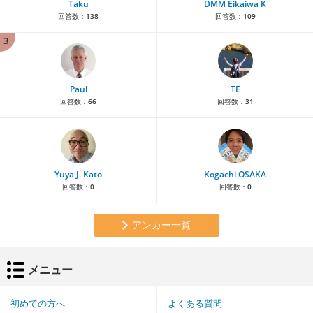
Taku
DMM Eikaiwa K
回答数：
138
回答数：
109
3
Paul
TE
回答数：
66
回答数：
31
Yuya J. Kato
Kogachi OSAKA
回答数：
0
回答数：
0
アンカー一覧
メニュー
初めての方へ
よくある質問