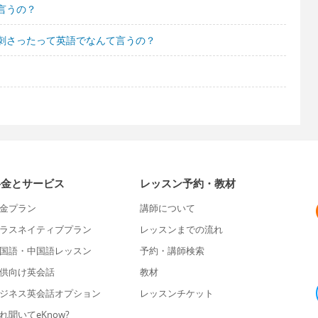
言うの？
刺さったって英語でなんて言うの？
料金とサービス
レッスン予約・教材
金プラン
講師について
ラスネイティブプラン
レッスンまでの流れ
国語・中国語レッスン
予約・講師検索
供向け英会話
教材
ジネス英会話オプション
レッスンチケット
れ聞いてeKnow?