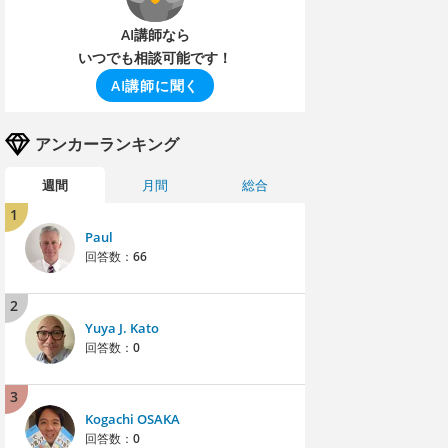
AI講師なら
いつでも相談可能です！
AI講師に聞く
アンカーランキング
週間
月間
総合
1
Paul
回答数：
66
2
Yuya J. Kato
回答数：
0
3
Kogachi OSAKA
回答数：
0