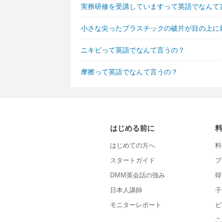
実務研修を受講していますって英語でなんて
小さな尖ったプラスチックの破片が目の上に
ニキビって英語でなんて言うの？
摩擦って英語でなんて言うの？
はじめる前に
はじめての方へ
料
スタートガイド
プ
DMM英会話の強み
韓
日本人講師
子
モニターレポート
ビ
こ