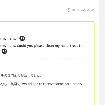
2021/10/20 22:34
n my nails.
n my nails. Could you please clean my nails, treat the
イルの専門家と相談しました。
would like to receive some care on my