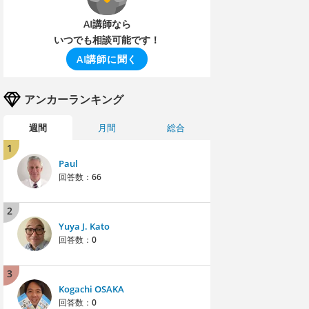
AI講師なら
いつでも相談可能です！
AI講師に聞く
アンカーランキング
週間
月間
総合
1
Paul
回答数：
66
2
Yuya J. Kato
回答数：
0
3
Kogachi OSAKA
回答数：
0