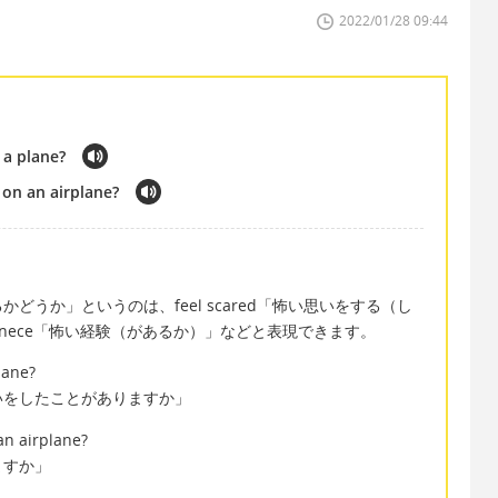
2022/01/28 09:44
 a plane?
on an airplane?
うか」というのは、feel scared「怖い思いをする（し
erienece「怖い経験（があるか）」などと表現できます。
lane?
いをしたことがありますか」
an airplane?
ますか」