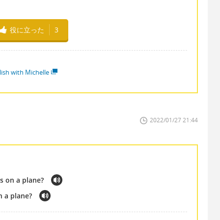
役に立った
3
lish with Michelle
2022/01/27 21:44
s on a plane?
n a plane?