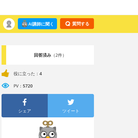
質問する
AI講師に聞く
回答済み
（2件）
役に立った：
4
PV：
5720
シェア
ツイート