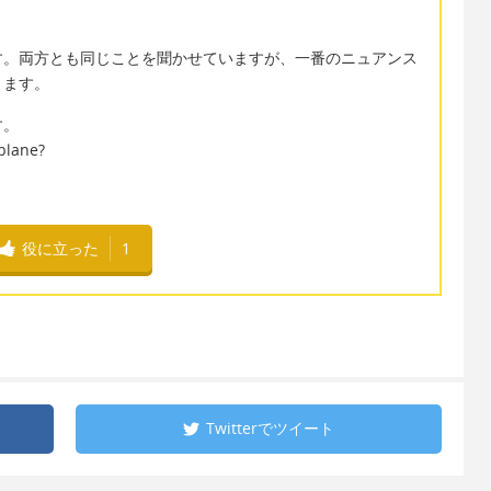
す。両方とも同じことを聞かせていますが、一番のニュアンス
ります。
す。
plane?
役に立った
1
Twitterで
ツイート