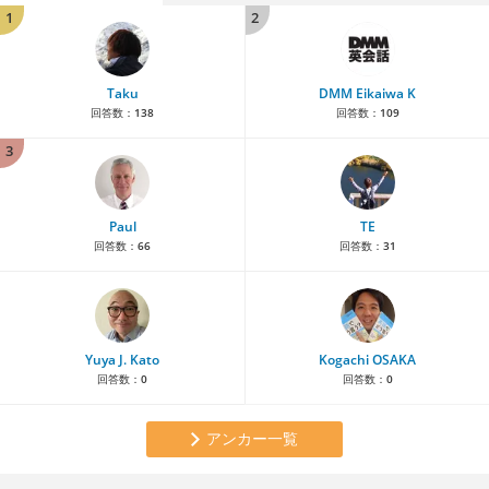
1
2
Taku
DMM Eikaiwa K
回答数：
138
回答数：
109
3
Paul
TE
回答数：
66
回答数：
31
Yuya J. Kato
Kogachi OSAKA
回答数：
0
回答数：
0
アンカー一覧